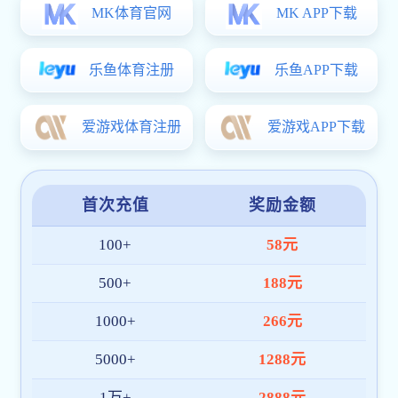
我捕鱼电子游戏网站召开2024年学生奖助学金、先进集体及先
礼
情暖中秋 欢度佳节 李红燕一行深入计算机科学烽火体育走访看
捕鱼电子游戏网站领导带队检查新学期开学各项工作
开家门，打开心门--2024年学捕鱼电子游戏网站暑期家访工作剪
精彩瞬间