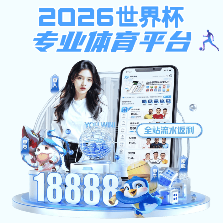
捕鱼电子游戏网站