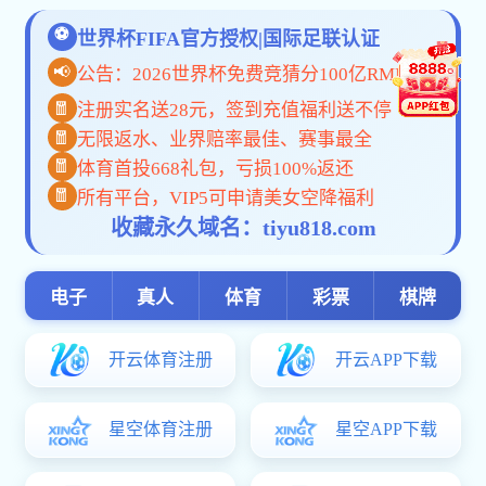
邮箱：
[email protected]
地址：武汉市
洪山区民族大道182号 邮编：430074
版权所硬队愕缱佑蜗吠竞捕鱼电子游
戏网站研究生院
捕鱼电子游戏网站官网入口(中国)官方网站-IOS/Android通用版
（2025已更新）