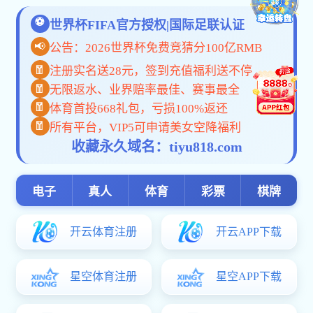
首页
中
捕鱼电子游戏网站:中央精神
更多
问计
习近平：坚持从抓作风入手推进全...
2025-07-09
生...
切实把中央八项规定内化为日用而...
2025-06-06
宋发
将青春奋斗融入强国复兴伟业——...
2025-05-12
学捕
国家民委举办领导班子深入贯彻中...
2025-04-27
精...
教育部召开直属系统警示教育开户送大礼
2025-04-27
学捕
八...
精心谋划求实效 凝心聚力树新风—...
2025-04-22
捕鱼